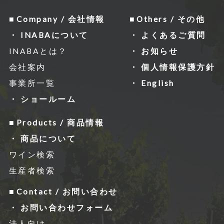
e」を通じて、Googleがお客様のIPアド
レスなどの情報を収集する場合がありま
Company / 会社情報
Others / その他
すが、「Cookie」で収集される情報は個
INABAについて
よくあるご質問
⼈を特定できるものではありません。
INABAとは？
お知らせ
収集されたデータはGoogleのプライバ
会社案内
個人情報保護方針
シーポリシーにおいて管理されます。
事業所一覧
English
なお、当サイトのご利⽤をもって、上述
ショールーム
の⽅法・⽬的においてGoogle及び当サ
Products / 商品情報
イトが⾏うデータ処理に関し、お客様に
商品について
ご承諾いただいたものとみなします。
ワイン検索
Googleのプライバシーポリシー
生産者検索
http://www.google.com/intl/ja/polici
Contact / お問い合わせ
es/privacy/
お問い合わせフォーム
https://www.google.com/intl/ja/poli
法人向け