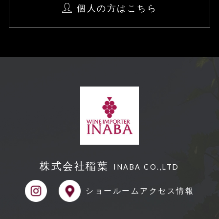
個人の方はこちら
公開された個人情報が事実と異なる場
合、訂正や削除に応じます
個人情報の取り扱いに関する苦情に対
し、適切・迅速に対処します。
本個人情報保護方針は、当サイト内で
適用されるものです。
【Googleアナリティクスの使⽤につい
て】
当サイトでは、より良いサービスの提
株式会社稲葉
供、またユーザビリティの向上のため、
INABA CO.,LTD
Googleアナリティクスを使⽤し、当サ
ショールーム
アクセス情報
イトの利⽤状況などのデータ収集及び解
析を⾏っております。その際、「Cooki