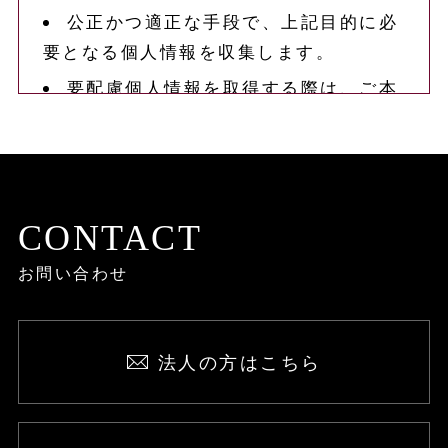
公正かつ適正な手段で、上記目的に必
要となる個人情報を収集します。
要配慮個人情報を取得する際は、ご本
人の同意を得るものとします。
取得した個人情報は、ご本人の同意な
しに上記利用目的以外では利用しませ
ん。
CONTACT
情報が漏洩しないよう対策を講じ、従
お問い合わせ
業員だけでなく委託業者も監督します。
国内外を問わず、法令により認められ
る場合を除き、ご本人の同意を得ずに第
法人の方はこちら
三者に情報を提供しません。
ご本人からの求めに応じ、当該ご本人
の個人情報を開示します。