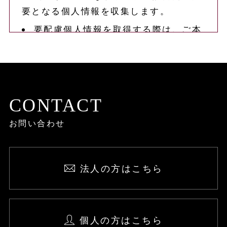
要となる個人情報を収集します。
要配慮個人情報を取得する際は、ご本
人の同意を得るものとします。
取得した個人情報は、ご本人の同意な
しに上記利用目的以外では利用しませ
ん。
CONTACT
情報が漏洩しないよう対策を講じ、従
お問い合わせ
業員だけでなく委託業者も監督します。
国内外を問わず、法令により認められ
る場合を除き、ご本人の同意を得ずに第
法人の方はこちら
三者に情報を提供しません。
ご本人からの求めに応じ、当該ご本人
の個人情報を開示します。
個人の方はこちら
公開された個人情報が事実と異なる場