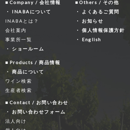
レスなどの情報を収集する場合がありま
Company / 会社情報
Others / その他
すが、「Cookie」で収集される情報は個
INABAについて
よくあるご質問
⼈を特定できるものではありません。
INABAとは？
お知らせ
収集されたデータはGoogleのプライバ
会社案内
個人情報保護方針
シーポリシーにおいて管理されます。
事業所一覧
English
なお、当サイトのご利⽤をもって、上述
ショールーム
の⽅法・⽬的においてGoogle及び当サ
Products / 商品情報
イトが⾏うデータ処理に関し、お客様に
商品について
ご承諾いただいたものとみなします。
ワイン検索
Googleのプライバシーポリシー
生産者検索
http://www.google.com/intl/ja/polici
Contact / お問い合わせ
es/privacy/
お問い合わせフォーム
https://www.google.com/intl/ja/poli
法人向け
cies/privacy/partners/