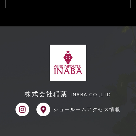
合、訂正や削除に応じます
個人情報の取り扱いに関する苦情に対
し、適切・迅速に対処します。
本個人情報保護方針は、当サイト内で
適用されるものです。
【Googleアナリティクスの使⽤につい
て】
当サイトでは、より良いサービスの提
株式会社稲葉
供、またユーザビリティの向上のため、
INABA CO.,LTD
Googleアナリティクスを使⽤し、当サ
ショールーム
アクセス情報
イトの利⽤状況などのデータ収集及び解
析を⾏っております。その際、「Cooki
e」を通じて、Googleがお客様のIPアド