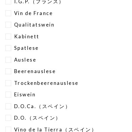
I.G.P.（フランス）
Vin de France
Qualitatswein
Kabinett
Spatlese
Auslese
Beerenauslese
Trockenbeerenauslese
Eiswein
D.O.Ca.（スペイン）
D.O.（スペイン）
Vino de la Tierra（スペイン）