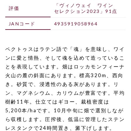
「ヴィノウェイ ワイン
評価
セレクション2023」91点
JANコード
4935919058964
ペクトゥスはラテン語で「魂」を意味し、ワイ
ンに愛と情熱、そして魂を込めて造っているこ
とを表現しています。畑はロッカモンフィーナ
火山の麓の斜面にあります。標高320m、西向
き。砂質で、浸透性のある灰があります。リ
ン、マグネシウム、カリウムが豊富です。平均
樹齢11年。仕立てはギヨー、裁植密度は
5,200本/haです。10月中旬に畑で選別しなが
ら収穫します。圧搾後、低温に管理したステン
レスタンクで24時間置き、澱下げします。