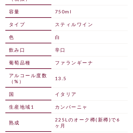
容量
750ml
タイプ
スティルワイン
色
白
飲み口
辛口
葡萄品種
ファランギーナ
アルコール度数
13.5
（%）
国
イタリア
生産地域1
カンパーニャ
225Lのオーク樽(新樽)で6
熟成
ヶ月