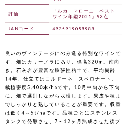
「ルカ マローニ ベスト
評価
ワイン年鑑2021」93点
JANコード
4935919058988
良いのヴィンテージにのみ造る特別なワインで
す。畑はカリーノラにあり、標高320m。南向
き。石灰岩が豊富な膨張性粘土で、平均樹齢
14年。仕立てはコルドーネ スペロナート、
裁植密度5,400本/haです。10月中旬から下旬
に、畑で選別しながら収穫します。果皮や種ま
でしっかりと熟していることが重要です。収量
は低く4～5t/haです。品種ごとにステンレス
タンクで発酵させ、7～12ヶ月熟成させた後ブ