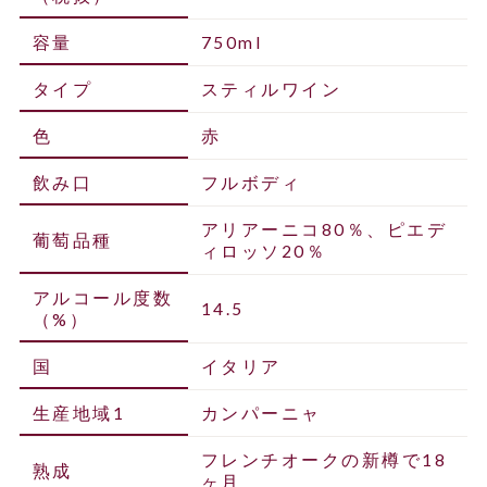
容量
750ml
タイプ
スティルワイン
色
赤
飲み口
フルボディ
アリアーニコ80％、ピエデ
葡萄品種
ィロッソ20％
アルコール度数
14.5
（%）
国
イタリア
生産地域1
カンパーニャ
フレンチオークの新樽で18
熟成
ヶ月