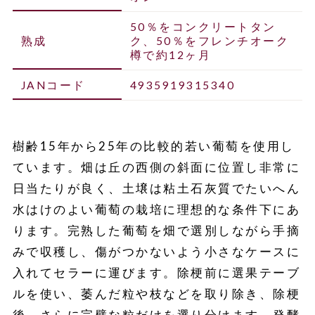
50％をコンクリートタン
熟成
ク、50％をフレンチオーク
樽で約12ヶ月
JANコード
4935919315340
樹齢15年から25年の比較的若い葡萄を使用し
ています。畑は丘の西側の斜面に位置し非常に
日当たりが良く、土壌は粘土石灰質でたいへん
水はけのよい葡萄の栽培に理想的な条件下にあ
ります。完熟した葡萄を畑で選別しながら手摘
みで収穫し、傷がつかないよう小さなケースに
入れてセラーに運びます。除梗前に選果テーブ
ルを使い、萎んだ粒や枝などを取り除き、除梗
後、さらに完璧な粒だけを選り分けます。発酵