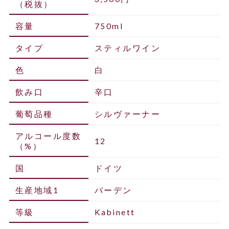
（税抜）
容量
750ml
タイプ
スティルワイン
色
白
飲み口
辛口
葡萄品種
シルヴァーナー
アルコール度数
12
（%）
国
ドイツ
生産地域1
バーデン
等級
Kabinett