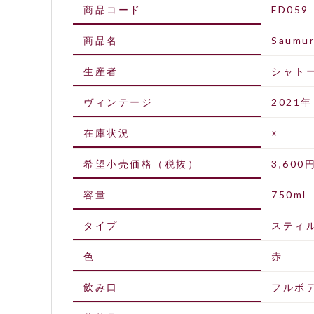
商品コード
FD059
商品名
Saumur
生産者
シャト
ヴィンテージ
2021年
在庫状況
×
希望小売価格（税抜）
3,600
容量
750ml
タイプ
スティ
色
赤
飲み口
フルボ