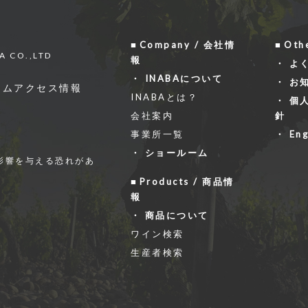
Company / 会社情
Oth
A CO.,LTD
報
よ
INABAについて
お
ーム
アクセス情報
INABAとは？
個
会社案内
針
事業所一覧
Eng
ショールーム
影響を与える恐れがあ
Products / 商品情
報
商品について
ワイン検索
生産者検索