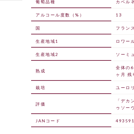
葡萄品種
カベル
アルコール度数（%）
13
国
フラン
生産地域1
ロワー
生産地域2
ソーミ
全体の
熟成
ヶ月 
栽培
ユーロリー
「デカン
評価
ゥソーヴ
JANコード
49359