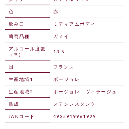
色
赤
飲み口
ミディアムボディ
葡萄品種
ガメイ
アルコール度数
13.5
（%）
国
フランス
生産地域1
ボージョレ
生産地域2
ボージョレ ヴィラージュ
熟成
ステンレスタンク
JANコード
4935919961929