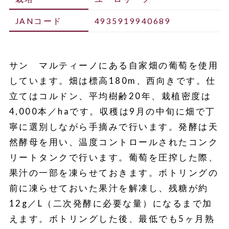
JANコード
4935919940689
サン マルティーノにある自家畑の葡萄を使用
しています。畑は標高180m、西向きです。仕
立てはコルドン、平均樹齢20年、栽植密度は
4,000本／haです。収穫は9月の中旬に畑で丁
寧に選別しながら手摘みで行います。発酵は天
然酵母を用い、温度コントロールされたコンク
リートタンクで行います。葡萄を圧搾した際、
果汁の一部を凍らせておきます。ボトリングの
前に凍らせておいた果汁を解凍し、残糖が約
12g／L（二次発酵に必要な量）になるまで加
えます。ボトリングした後、最低でも5ヶ月熟