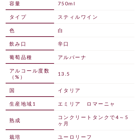
容量
750ml
タイプ
スティルワイン
色
白
飲み口
辛口
葡萄品種
アルバーナ
アルコール度数
13.5
（%）
国
イタリア
生産地域1
エミリア ロマーニャ
コンクリートタンクで4～5
熟成
ヶ月
栽培
ユーロリーフ