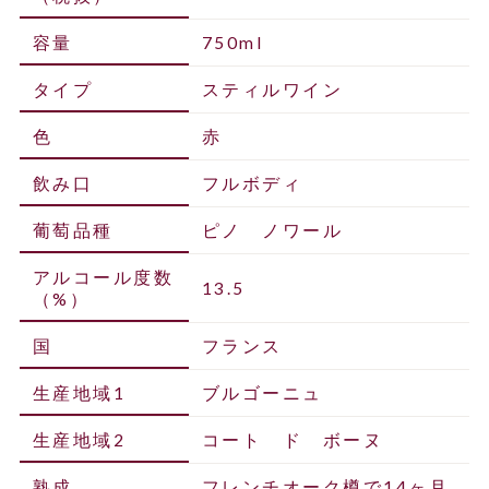
容量
750ml
タイプ
スティルワイン
色
赤
飲み口
フルボディ
葡萄品種
ピノ ノワール
アルコール度数
13.5
（%）
国
フランス
生産地域1
ブルゴーニュ
生産地域2
コート ド ボーヌ
熟成
フレンチオーク樽で14ヶ月