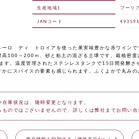
生産地域1
プーリ
JANコード
49359
ネーロ ディ トロイアを使った果実味豊かな赤ワインで
100～200ｍ、砂と粘土の混ざる土壌です。栽植密度は20
ます。温度管理されたステンレスタンクで15日間発酵さ
すかにスパイスの要素も感じられます。ふくよかで丸みの
や在庫状況は、随時変更となります。
るものではございませんので、詳しくは弊社までお問い合
商品情報を印刷する（価格表示なし）