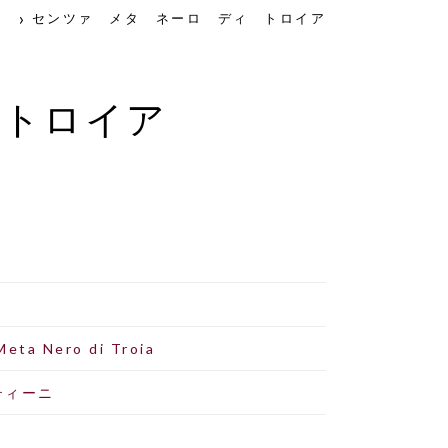
」
センツァ メタ ネーロ ディ トロイア
 トロイア
Meta Nero di Troia
ティーニ