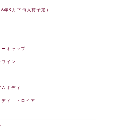
26年9月下旬入荷予定）
円
ューキャップ
ルワイン
アムボディ
 ディ トロイア
ア