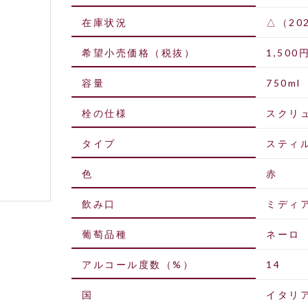
在庫状況
△（20
希望小売価格（税抜）
1,500
容量
750ml
栓の仕様
スクリ
タイプ
スティ
色
赤
飲み口
ミディ
葡萄品種
ネーロ
アルコール度数（%）
14
国
イタリ