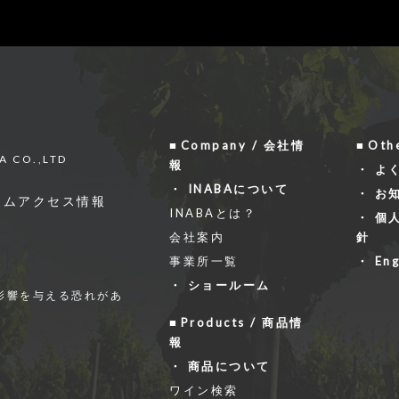
Company / 会社情
Oth
A CO.,LTD
報
よ
INABAについて
お
ーム
アクセス情報
INABAとは？
個
会社案内
針
事業所一覧
Eng
ショールーム
影響を与える恐れがあ
Products / 商品情
報
商品について
ワイン検索