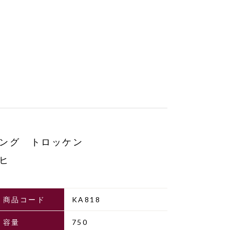
ング トロッケン
ヒ
商品コード
KA818
容量
750