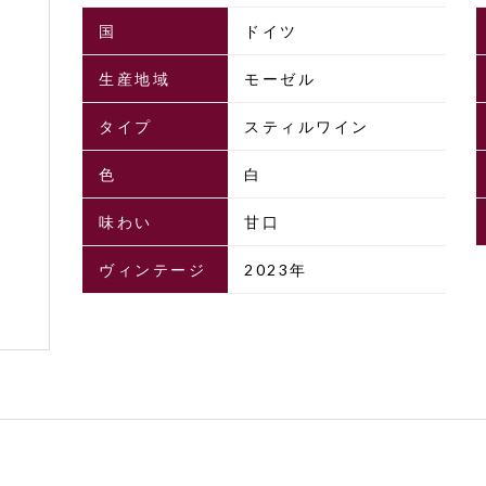
国
ドイツ
生産地域
モーゼル
タイプ
スティルワイン
色
白
味わい
甘口
ヴィンテージ
2023年