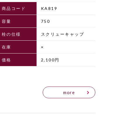
商品コード
KA819
容量
750
栓の仕様
スクリューキャップ
在庫
×
価格
2,100円
more