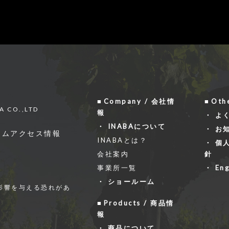
Company / 会社情
Oth
A CO.,LTD
報
よ
INABAについて
お
ーム
アクセス情報
INABAとは？
個
会社案内
針
事業所一覧
Eng
ショールーム
影響を与える恐れがあ
Products / 商品情
報
商品について