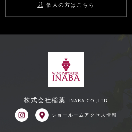
個人の方はこちら
公開された個人情報が事実と異なる場
合、訂正や削除に応じます
個人情報の取り扱いに関する苦情に対
し、適切・迅速に対処します。
本個人情報保護方針は、当サイト内で
適用されるものです。
【Googleアナリティクスの使⽤につい
て】
当サイトでは、より良いサービスの提
株式会社稲葉
供、またユーザビリティの向上のため、
INABA CO.,LTD
Googleアナリティクスを使⽤し、当サ
ショールーム
アクセス情報
イトの利⽤状況などのデータ収集及び解
析を⾏っております。その際、「Cooki