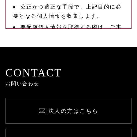
公正かつ適正な手段で、上記目的に必
要となる個人情報を収集します。
要配慮個人情報を取得する際は、ご本
人の同意を得るものとします。
取得した個人情報は、ご本人の同意な
しに上記利用目的以外では利用しませ
ん。
CONTACT
情報が漏洩しないよう対策を講じ、従
お問い合わせ
業員だけでなく委託業者も監督します。
国内外を問わず、法令により認められ
る場合を除き、ご本人の同意を得ずに第
法人の方はこちら
三者に情報を提供しません。
ご本人からの求めに応じ、当該ご本人
の個人情報を開示します。