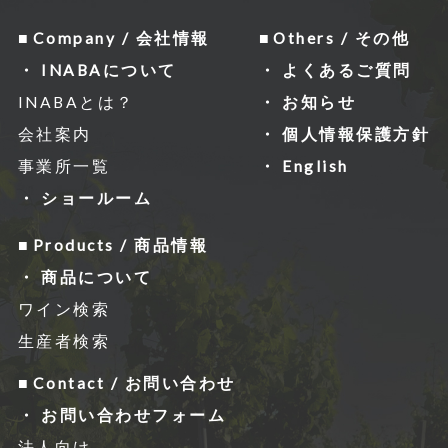
e」を通じて、Googleがお客様のIPアド
レスなどの情報を収集する場合がありま
Company / 会社情報
Others / その他
すが、「Cookie」で収集される情報は個
INABAについて
よくあるご質問
⼈を特定できるものではありません。
INABAとは？
お知らせ
収集されたデータはGoogleのプライバ
会社案内
個人情報保護方針
シーポリシーにおいて管理されます。
事業所一覧
English
なお、当サイトのご利⽤をもって、上述
ショールーム
の⽅法・⽬的においてGoogle及び当サ
Products / 商品情報
イトが⾏うデータ処理に関し、お客様に
商品について
ご承諾いただいたものとみなします。
ワイン検索
Googleのプライバシーポリシー
生産者検索
http://www.google.com/intl/ja/polici
Contact / お問い合わせ
es/privacy/
お問い合わせフォーム
https://www.google.com/intl/ja/poli
法人向け