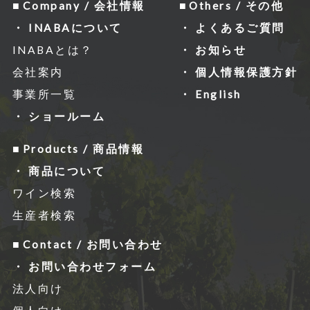
レスなどの情報を収集する場合がありま
Company / 会社情報
Others / その他
すが、「Cookie」で収集される情報は個
INABAについて
よくあるご質問
⼈を特定できるものではありません。
INABAとは？
お知らせ
収集されたデータはGoogleのプライバ
会社案内
個人情報保護方針
シーポリシーにおいて管理されます。
事業所一覧
English
なお、当サイトのご利⽤をもって、上述
ショールーム
の⽅法・⽬的においてGoogle及び当サ
Products / 商品情報
イトが⾏うデータ処理に関し、お客様に
商品について
ご承諾いただいたものとみなします。
ワイン検索
Googleのプライバシーポリシー
生産者検索
http://www.google.com/intl/ja/polici
Contact / お問い合わせ
es/privacy/
お問い合わせフォーム
https://www.google.com/intl/ja/poli
法人向け
cies/privacy/partners/