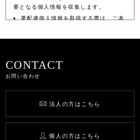
要となる個人情報を収集します。
要配慮個人情報を取得する際は、ご本
人の同意を得るものとします。
取得した個人情報は、ご本人の同意な
しに上記利用目的以外では利用しませ
ん。
CONTACT
情報が漏洩しないよう対策を講じ、従
お問い合わせ
業員だけでなく委託業者も監督します。
国内外を問わず、法令により認められ
る場合を除き、ご本人の同意を得ずに第
法人の方はこちら
三者に情報を提供しません。
ご本人からの求めに応じ、当該ご本人
の個人情報を開示します。
個人の方はこちら
公開された個人情報が事実と異なる場