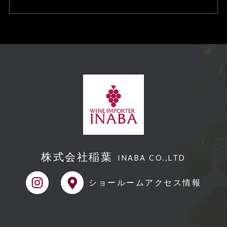
合、訂正や削除に応じます
個人情報の取り扱いに関する苦情に対
し、適切・迅速に対処します。
本個人情報保護方針は、当サイト内で
適用されるものです。
【Googleアナリティクスの使⽤につい
て】
当サイトでは、より良いサービスの提
株式会社稲葉
供、またユーザビリティの向上のため、
INABA CO.,LTD
Googleアナリティクスを使⽤し、当サ
ショールーム
アクセス情報
イトの利⽤状況などのデータ収集及び解
析を⾏っております。その際、「Cooki
e」を通じて、Googleがお客様のIPアド