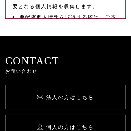
要となる個人情報を収集します。
要配慮個人情報を取得する際は、ご本
人の同意を得るものとします。
取得した個人情報は、ご本人の同意な
しに上記利用目的以外では利用しませ
ん。
CONTACT
情報が漏洩しないよう対策を講じ、従
お問い合わせ
業員だけでなく委託業者も監督します。
国内外を問わず、法令により認められ
る場合を除き、ご本人の同意を得ずに第
法人の方はこちら
三者に情報を提供しません。
ご本人からの求めに応じ、当該ご本人
の個人情報を開示します。
個人の方はこちら
公開された個人情報が事実と異なる場