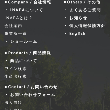
レスなどの情報を収集する場合がありま
Company / 会社情報
Others / その他
すが、「Cookie」で収集される情報は個
INABAについて
よくあるご質問
⼈を特定できるものではありません。
INABAとは？
お知らせ
収集されたデータはGoogleのプライバ
会社案内
個人情報保護方針
シーポリシーにおいて管理されます。
事業所一覧
English
なお、当サイトのご利⽤をもって、上述
ショールーム
の⽅法・⽬的においてGoogle及び当サ
Products / 商品情報
イトが⾏うデータ処理に関し、お客様に
商品について
ご承諾いただいたものとみなします。
ワイン検索
Googleのプライバシーポリシー
生産者検索
http://www.google.com/intl/ja/polici
Contact / お問い合わせ
es/privacy/
お問い合わせフォーム
https://www.google.com/intl/ja/poli
法人向け
cies/privacy/partners/