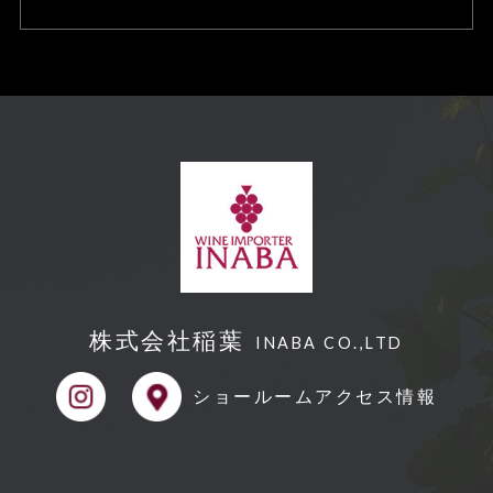
合、訂正や削除に応じます
個人情報の取り扱いに関する苦情に対
し、適切・迅速に対処します。
本個人情報保護方針は、当サイト内で
適用されるものです。
【Googleアナリティクスの使⽤につい
て】
当サイトでは、より良いサービスの提
株式会社稲葉
供、またユーザビリティの向上のため、
INABA CO.,LTD
Googleアナリティクスを使⽤し、当サ
ショールーム
アクセス情報
イトの利⽤状況などのデータ収集及び解
析を⾏っております。その際、「Cooki
e」を通じて、Googleがお客様のIPアド