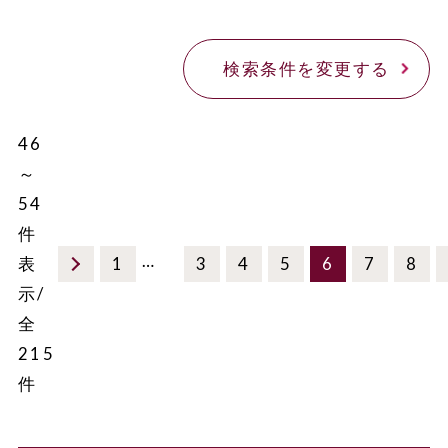
検索条件を変更する
46
～
54
件
…
表
1
3
4
5
6
7
8
示/
全
215
件