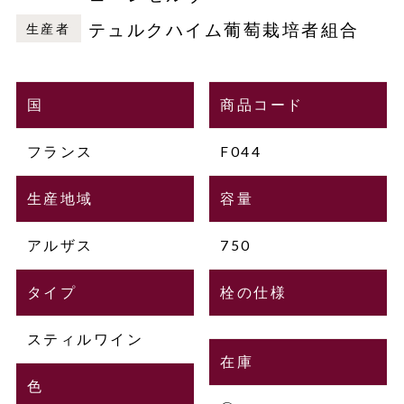
テュルクハイム葡萄栽培者組合
生産者
国
商品コード
フランス
F044
生産地域
容量
アルザス
750
タイプ
栓の仕様
スティルワイン
在庫
色