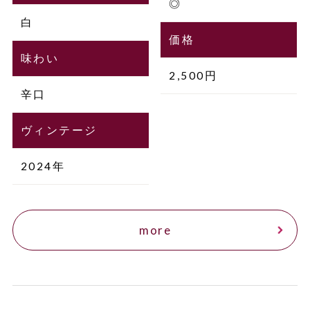
◎
白
価格
味わい
2,500円
辛口
ヴィンテージ
2024年
more