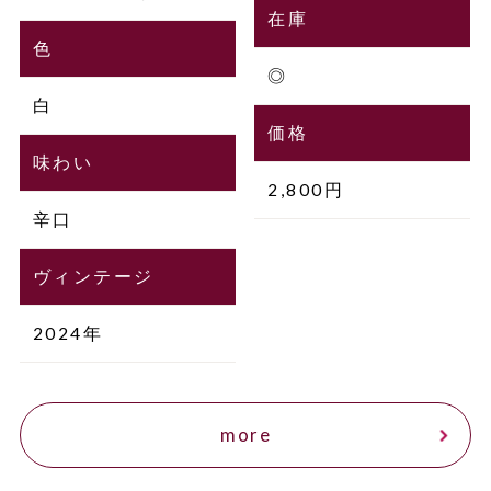
在庫
色
◎
白
価格
味わい
2,800円
辛口
ヴィンテージ
2024年
more