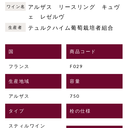
アルザス リースリング キュヴ
ワイン名
ェ レゼルヴ
テュルクハイム葡萄栽培者組合
生産者
国
商品コード
フランス
F029
生産地域
容量
アルザス
750
タイプ
栓の仕様
スティルワイン