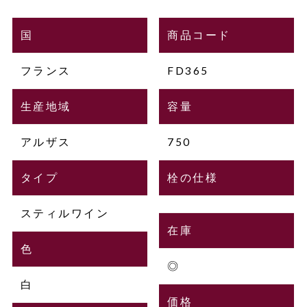
国
商品コード
フランス
FD365
生産地域
容量
アルザス
750
タイプ
栓の仕様
スティルワイン
在庫
色
◎
白
価格