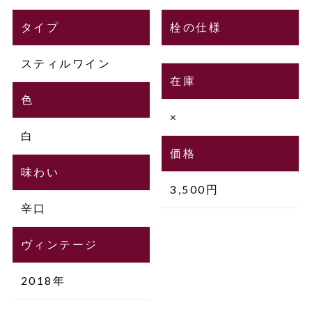
タイプ
栓の仕様
スティルワイン
在庫
色
×
白
価格
味わい
3,500円
辛口
ヴィンテージ
2018年