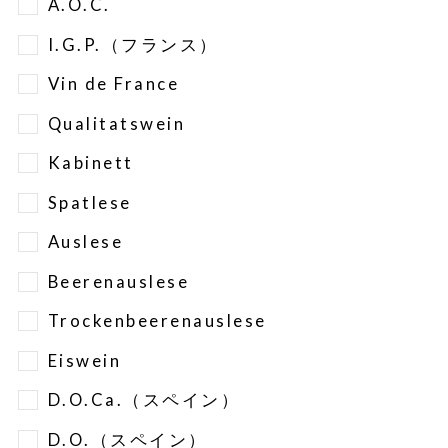
A.O.C.
I.G.P.（フランス）
Vin de France
Qualitatswein
Kabinett
Spatlese
Auslese
Beerenauslese
Trockenbeerenauslese
Eiswein
D.O.Ca.（スペイン）
D.O.（スペイン）