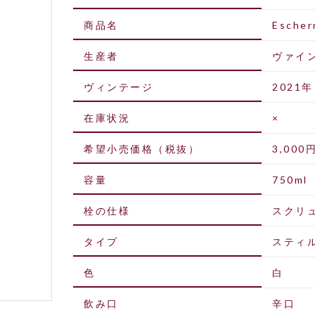
商品名
Escher
生産者
ヴァイ
ヴィンテージ
2021年
在庫状況
×
希望小売価格（税抜）
3,000
容量
750ml
栓の仕様
スクリ
タイプ
スティ
色
白
飲み口
辛口