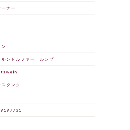
ァーナー
ケン
ェルンドルファー ルンプ
atswein
レスタンク
19197731