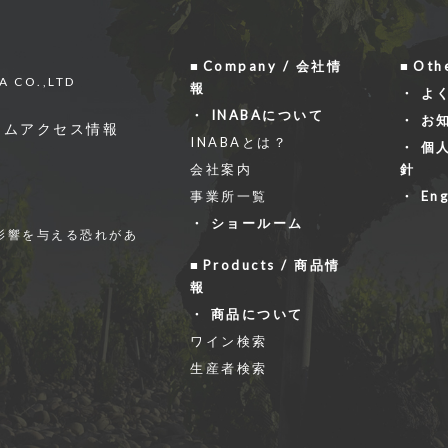
Company / 会社情
Oth
A CO.,LTD
報
よ
INABAについて
お
ーム
アクセス情報
INABAとは？
個
会社案内
針
事業所一覧
Eng
ショールーム
影響を与える恐れがあ
Products / 商品情
報
商品について
ワイン検索
生産者検索