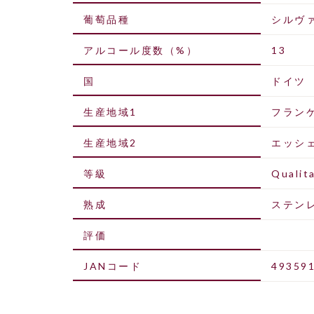
葡萄品種
シルヴ
アルコール度数（%）
13
国
ドイツ
生産地域1
フラン
生産地域2
エッシ
等級
Qualit
熟成
ステン
評価
JANコード
49359