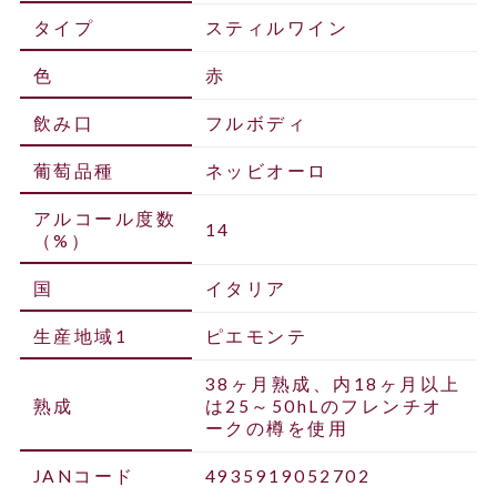
タイプ
スティルワイン
色
赤
飲み口
フルボディ
葡萄品種
ネッビオーロ
アルコール度数
14
（%）
国
イタリア
生産地域1
ピエモンテ
38ヶ月熟成、内18ヶ月以上
熟成
は25～50hLのフレンチオ
ークの樽を使用
JANコード
4935919052702