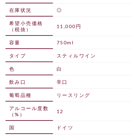
在庫状況
◎
希望小売価格
11,000円
（税抜）
容量
750ml
タイプ
スティルワイン
色
白
飲み口
辛口
葡萄品種
リースリング
アルコール度数
12
（%）
国
ドイツ