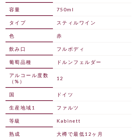
容量
750ml
タイプ
スティルワイン
色
赤
飲み口
フルボディ
葡萄品種
ドルンフェルダー
アルコール度数
12
（%）
国
ドイツ
生産地域1
ファルツ
等級
Kabinett
熟成
大樽で最低12ヶ月