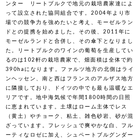
ンター リートブルクで地元の栽培農家達によ
って設立された協同組合です。2004年より市
場での競争力を強めたいと考え、モーゼルラン
ドとの提携を始めました。その後、2011年に
モーゼルランドと合併し、その傘下となりまし
た。リートブルクのワインの葡萄を生産してい
るのは102軒の栽培農家で、畑面積は全体で約
390haになります。ファルツ地方の北側はライ
ンヘッセン、南と西はフランスのアルザス地方
に隣接しており、ドイツの中でも最も温暖なエ
リアです。地中海気候で年間1800時間の日照
に恵まれています。土壌はローム主体でレス
（黄土）やチョーク、粘土、雑色砂岩、砂が混
ざっています。フレッシュで爽やかな白、フル
ーティなロゼに加え、シュペートブルグンダー