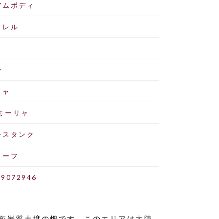
アムボディ
トレル
ン
リャ
フミーリャ
レスタンク
リーフ
19072946
石灰岩質土壌の畑です。このエリアは大陸