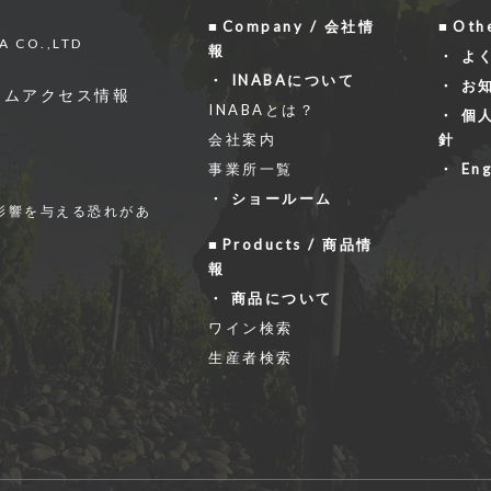
Company / 会社情
Oth
A CO.,LTD
報
よ
INABAについて
お
ーム
アクセス情報
INABAとは？
個
会社案内
針
事業所一覧
Eng
ショールーム
影響を与える恐れがあ
Products / 商品情
報
商品について
ワイン検索
生産者検索