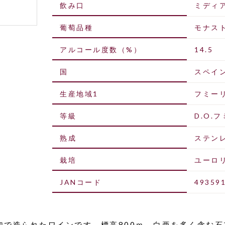
飲み口
ミディ
葡萄品種
モナス
アルコール度数（%）
14.5
国
スペイ
生産地域1
フミー
等級
D.O.
熟成
ステン
栽培
ユーロ
JANコード
49359
加で造られたワインです。標高800ｍ、白亜を多く含む